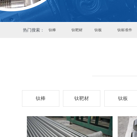
热门搜索：
钛棒
钛靶材
钛板
钛标准件
钛棒
钛靶材
钛板