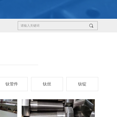
끠
钛管件
钛丝
钛锭