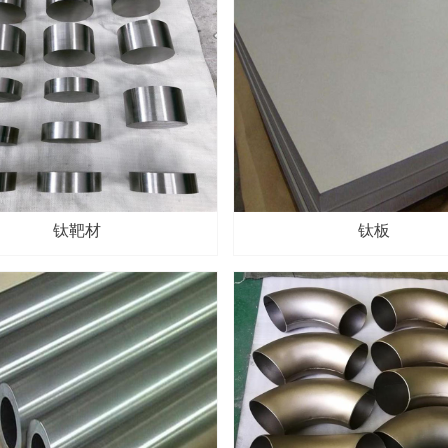
钛靶材
钛板